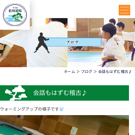
ホーム
＞ ブログ ＞ 会話もはずむ稽古♪
会話もはずむ稽古♪
ウォーミングアップの様子です