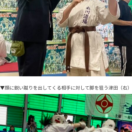
▼顔に鋭い蹴りを出してくる相手に対して脚を狙う津田（右）