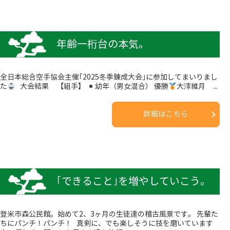
年齢一桁台の本気。
全日本総合空手協会主催｢2025冬季錬成大会｣に参加してまいりまし
た
大会結果 【組手】
幼年（男女混合） 優勝
大澤維月 ...
詳細はこちら
｢できること｣を増やしていこう。
登米市森公民館。始めて2、3ヶ月の生徒達の稽古風景です。 先輩た
ちにパンチ！パンチ！ 真剣に、でも楽しそうに技を磨いています